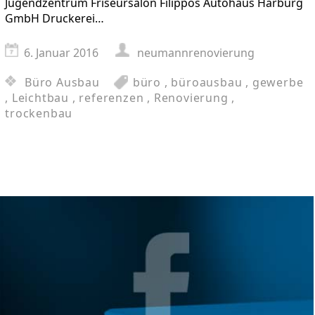
Jugendzentrum Friseursalon Filippos Autohaus Harburg
GmbH Druckerei…
6. Januar 2016
neumannrenovierung
Büro Ausbau
büro
,
büroausbau
,
gewerbe
,
Leichtbau
,
referenzen
,
Renovierung
,
trockenbau