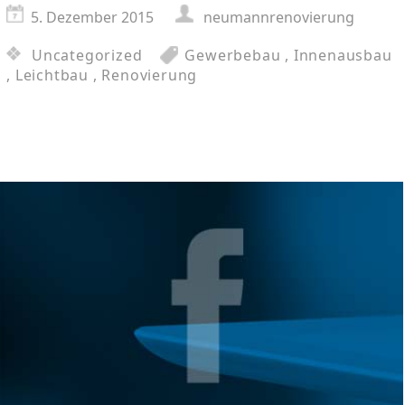
5. Dezember 2015
neumannrenovierung
Uncategorized
Gewerbebau
,
Innenausbau
,
Leichtbau
,
Renovierung